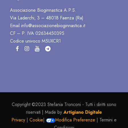
Associazione Bioginnastica A.P.S.
Via Laderchi, 3 – 48018 Faenza (Ra)
Email
info@associazionebioginnastica.it
CF – P. IVA 02634450395
Codice univoco M5UXCR1
Copyright ©2023 Stefania Tronconi - Tutti i diritti sono
riservati | Made by
Artigiano Digitale
Privacy
|
Cookie
|
Modifica Preferenze
| Termini e
Condizioni