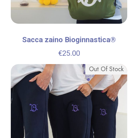
d
o
r
l
Sacca zaino Bioginnastica®
e
5
€
25.00
0
Out Of Stock
0
m
l
q
u
a
n