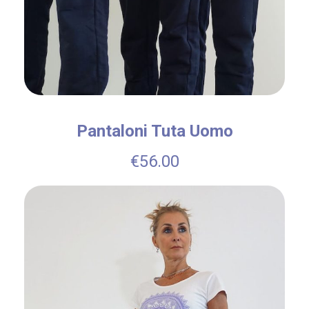
t
i
t
à
Pantaloni Tuta Uomo
€
56.00