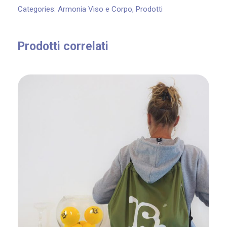
O
Categories:
Armonia Viso e Corpo
,
Prodotti
M
I
Prodotti correlati
O
o
l
i
o
d
i
m
a
n