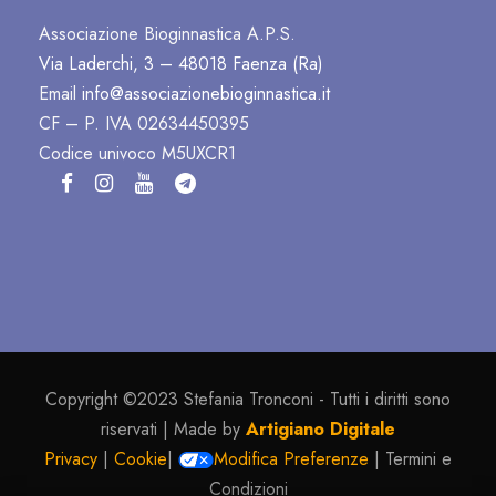
Associazione Bioginnastica A.P.S.
Via Laderchi, 3 – 48018 Faenza (Ra)
Email
info@associazionebioginnastica.it
CF – P. IVA 02634450395
Codice univoco M5UXCR1
Copyright ©2023 Stefania Tronconi - Tutti i diritti sono
riservati | Made by
Artigiano Digitale
Privacy
|
Cookie
|
Modifica Preferenze
| Termini e
Condizioni