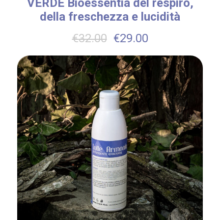
VERDE Bioessentia del respiro,
della freschezza e lucidità
€
32.00
€
29.00