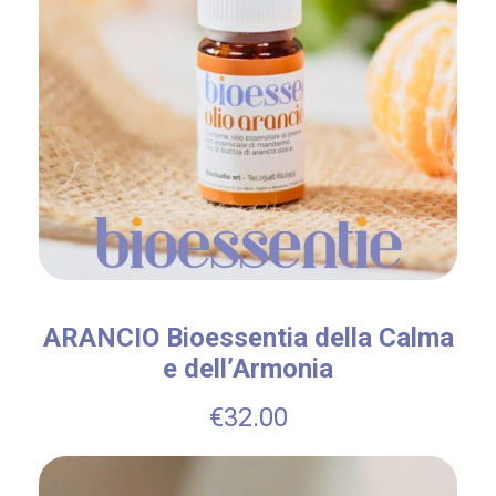
m
a
V
i
s
o
5
0
m
ARANCIO Bioessentia della Calma
l
e dell’Armonia
q
€
32.00
u
a