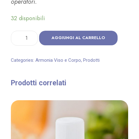
operatori.
32 disponibili
A
AGGIUNGI AL CARRELLO
r
m
Categories:
Armonia Viso e Corpo
,
Prodotti
o
n
Prodotti correlati
i
a
C
r
e