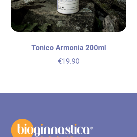
Tonico Armonia 200ml
€
19.90